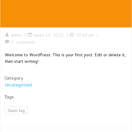
admin
|
maart 15, 2021
|
10:08 am
|
0
comments
Welcome to WordPress. This is your first post. Edit or delete it,
then start writing!
Category
Uncategorized
Tags
Geen tag